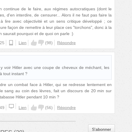
 continue de le faire, aux régimes autocratiques (dont le
es, d'en interdire, de censurer... Alors il ne faut pas faire la
lire avec objectivité et un sens critique développé ; ce
eure façon de remettre à leur place ces "torchons", donc à la
 saurait pourquoi et de quoi on parle :)
:25
ios
Lien
(
98
)
Répondre
 y voir Hitler avec une coupe de cheveux de méchant, les
à tout instant ?
erdre un combat face à Hitler, qui se redresse lentement en
 de sang au coin des lèvres, fait un discours de 20 min sur
is tabasse Hitler pendant 10 min ?
:49
Lien
(
56
)
Répondre
S'abonner