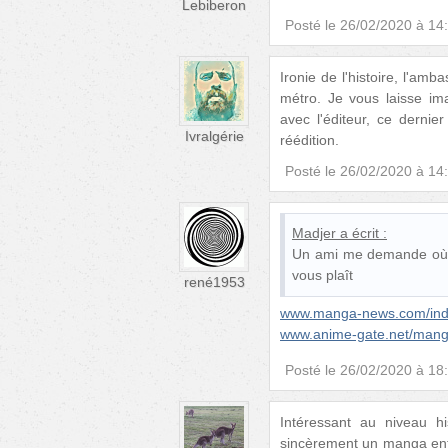
Lebiberon
Posté le
26/02/2020 à 14
Ironie de l'histoire, l'am
métro. Je vous laisse im
avec l'éditeur, ce dernie
Ivralgérie
réédition.
Posté le
26/02/2020 à 14
Madjer
a écrit :
Un ami me demande où l'
vous plaît
rené1953
www.manga-news.com/inde
www.anime-gate.net/mang
Posté le
26/02/2020 à 18
Intéressant au niveau hi
sincèrement un manga enti