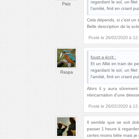
regardant le sol, un file
Patz
l'amitié, finit en criant 
Cela dépends, si c'est un s
Belle description de la scè
Posté le
26/02/2020 à 12
fuust
a écrit :
Et un Allié en train de 
regardant le sol, un file
Raspa
l'amitié, finit en criant 
Alors il y aura sûrement
réincarnation d'une déesse 
Posté le
26/02/2020 à 12
Il semble que se soit do
passer 1 heure à regarder 
certes moins bête mais je 