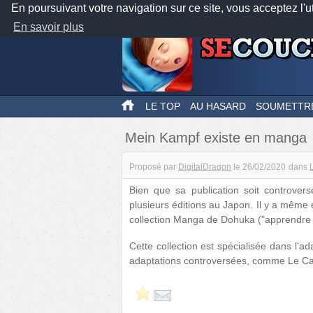
En poursuivant votre navigation sur ce site, vous acceptez l'u
En savoir plus
LE TOP
AU HASARD
SOUMETTR
Mein Kampf existe en manga
Proposé par
DigitalDragon
le
26/02/2020
dans
Bien que sa publication soit controvers
plusieurs éditions au Japon. Il y a même
collection Manga de Dohuka ("apprendre a
Cette collection est spécialisée dans l'ad
adaptations controversées, comme Le Capi