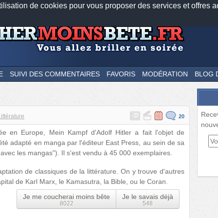
tilisation de cookies pour vous proposer des services et offres a
Nos applications mobiles
Newsletter
Facebook
Twitter
Fee
E
SUIVI DES COMMENTAIRES
FAVORIS
MODÉRATION
BLOG 
Rece
Littérature
20
nouve
ée en Europe, Mein Kampf d'Adolf Hitler a fait l'objet de
 été adapté en manga par l'éditeur East Press, au sein de sa
vec les mangas"). Il s'est vendu à 45 000 exemplaires.
aptation de classiques de la littérature. On y trouve d'autres
tal de Karl Marx, le Kamasutra, la Bible, ou le Coran.
Je me coucherai moins bête
Je le savais déjà
8022
548