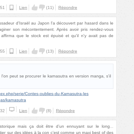
:51
ios
Lien
(
11
)
Répondre
bassadeur d'Israël au Japon l'a découvert par hasard dans le
aginer son mécontentement. Après avoir pris rendez-vous
r affirma que le stock est épuisé et qu'il n'y avait pas de
:55
android
Lien
(
13
)
Répondre
on peut se procurer le kamasutra en version manga, s'il
x.php/serie/Contes-oublies-du-Kamasutra-les
as/kamasutra
:32
Lien
(
8
)
Répondre
storique mais ça doit être d’un ennuyant sur le long...
er sur des idées à la con c’est comme un maxi best of des