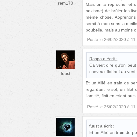
rem170
Mais on a reproché, et on
nazisme) de brûler les livr
même chose. Apprenons à 
serait à mon sens la meill
poubelle, mais au moins on
Posté le
26/02/2020 à 11
Raspa
a écrit :
Ca veut dire qu'on peut
cheveux flottant au vent 
fuust
Et un Allié en train de p
regardant le sol, un filet
l'amitié, finit en criant pu
Posté le
26/02/2020 à 11
fuust
a écrit :
Et un Allié en train de 