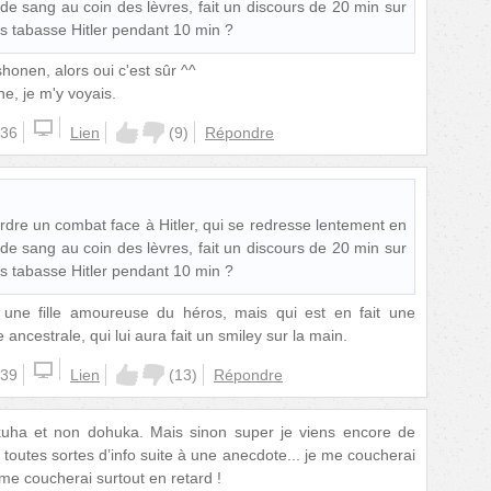
t de sang au coin des lèvres, fait un discours de 20 min sur
puis tabasse Hitler pendant 10 min ?
honen, alors oui c'est sûr ^^
ne, je m'y voyais.
:36
Lien
(
9
)
Répondre
perdre un combat face à Hitler, qui se redresse lentement en
t de sang au coin des lèvres, fait un discours de 20 min sur
puis tabasse Hitler pendant 10 min ?
 une fille amoureuse du héros, mais qui est en fait une
ancestrale, qui lui aura fait un smiley sur la main.
:39
Lien
(
13
)
Répondre
kuha et non dohuka. Mais sinon super je viens encore de
toutes sortes d’info suite à une anecdote... je me coucherai
me coucherai surtout en retard !