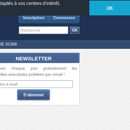
daptés à vos centres d'intérêt.
18881
anecdotes
-
430
lecteurs connectés
ds
OK
Inscription
Connexion
DE SCMB
NEWSLETTER
vez chaque jour gratuitement les
lles anecdotes publiées par email !