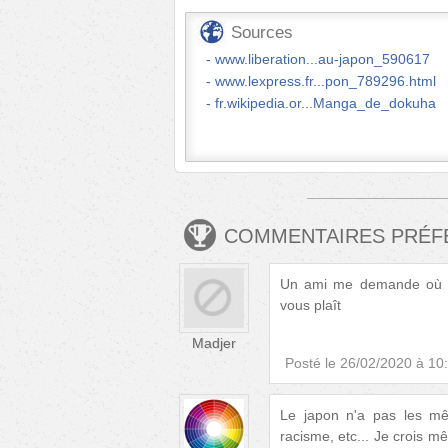
Sources
www.liberation...au-japon_590617
www.lexpress.fr...pon_789296.html
fr.wikipedia.or...Manga_de_dokuha
COMMENTAIRES PRÉ
Un ami me demande où l'
vous plaît
Madjer
Posté le
26/02/2020 à 10
Le japon n'a pas les m
racisme, etc... Je crois m