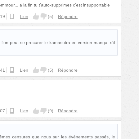
mmour... a la fin tu t’auto-supprimes c’est insupportable
:19
ios
Lien
(
5
)
Répondre
on peut se procurer le kamasutra en version manga, s'il
:41
ios
Lien
(
5
)
Répondre
:07
ios
Lien
(
9
)
Répondre
mêmes censures que nous sur les évènements passés, le