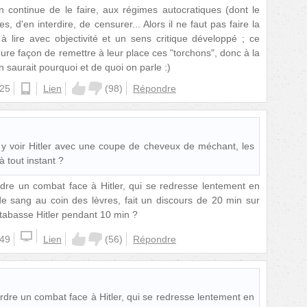
 continue de le faire, aux régimes autocratiques (dont le
es, d'en interdire, de censurer... Alors il ne faut pas faire la
lire avec objectivité et un sens critique développé ; ce
eure façon de remettre à leur place ces "torchons", donc à la
 saurait pourquoi et de quoi on parle :)
:25
ios
Lien
(
98
)
Répondre
 y voir Hitler avec une coupe de cheveux de méchant, les
à tout instant ?
erdre un combat face à Hitler, qui se redresse lentement en
 de sang au coin des lèvres, fait un discours de 20 min sur
is tabasse Hitler pendant 10 min ?
:49
Lien
(
56
)
Répondre
perdre un combat face à Hitler, qui se redresse lentement en