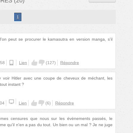
IRES
(
20
)
1
on peut se procurer le kamasutra en version manga, s'il
:58
android
Lien
(
127
)
Répondre
y voir Hitler avec une coupe de cheveux de méchant, les
tout instant ?
:04
Lien
(
6
)
Répondre
êmes censures que nous sur les évènements passés, le
ême qu'il n'en a pas du tout. Un bien ou un mal ? Je ne juge