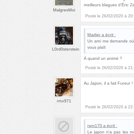
meilleurs blagues d’Éric Ze
MalgresMoi
Posté le
26/02/2020 à 20
Madjer
a écrit :
Un ami me demande où l'
vous plaît
L0rd0sterstein
À quand un animé ?
Posté le
26/02/2020 à 21
Au Japon, il a fait Fureur !
rmx971
Posté le
26/02/2020 à 22
rem170
a écrit :
Le japon n'a pas les 