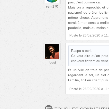
pas, c'est comme ça.
rem170
Mais on a reproché, et on
nazisme) de brûler les livr
même chose. Apprenons à 
serait à mon sens la meill
poubelle, mais au moins on
Posté le
26/02/2020 à 11
Raspa
a écrit :
Ca veut dire qu'on peut
cheveux flottant au vent 
fuust
Et un Allié en train de p
regardant le sol, un filet
l'amitié, finit en criant pu
Posté le
26/02/2020 à 11