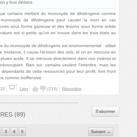
'on y fout dedans
que certains mettent du monoxyde de dihidrogene comme
e monoxyde de dihidrogene peut causer la mort en cas
ûlures sous forme gazeuse et des lésions sous forme solide
rature est si petite qu'on en trouve dans les trois états au
me du monoxyde de dihidrogene est environnemental : utilisé
e moderne, il cause l'érosion des sols, et on en retrouve en
pluies acide. Il se retrouve directement dans nos rivières et
éoccupant. Bien sur, certains veulent l'interdire, mais les
s, dépendants de cette ressources pour leur profit, font front
ce comme inoffensive.
:10
Lien
(
214
)
Répondre
S'abonner
IRES
(
89
)
3
4
5
Suivant →