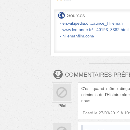
Sources
en.wikipedia.or...aurice_Hilleman
www.lemonde.fr/...40193_3382.html
hillemanfilm.com/
COMMENTAIRES PRÉ
C'est quand même dingue
criminels de l'Histoire al
nous
Pifal
Posté le
27/03/2019 à 10