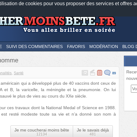
tilisation de cookies pour vous proposer des services et offres a
Nos applications mobiles
Newsletter
Facebook
Twitter
Fee
E
SUIVI DES COMMENTAIRES
FAVORIS
MODÉRATION
BLOG 
 homme
Rece
nalités
Santé
89
nouve
e américain qui a développé plus de 40 vaccins dont ceux de
s A et B, la varicelle, la méningite et la pneumonie. On lui
 sauvé le plus de vies au cours du XXe siècle.
ur ces travaux dont la National Medal of Science en 1988.
 est resté modeste toute sa vie et n’a donné son nom à
Je me coucherai moins bête
Je le savais déjà
12134
481