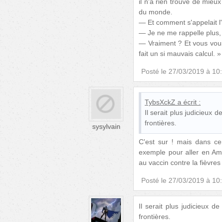
il n'a rien trouvé de mieu
du monde.
— Et comment s'appelait l'
— Je ne me rappelle plus, 
— Vraiment ? Et vous vous
fait un si mauvais calcul. »
Posté le
27/03/2019 à 10
TybsXckZ
a écrit :
Il serait plus judicieux 
frontières.
sysylvain
C'est sur ! mais dans ce
exemple pour aller en Ama
au vaccin contre la fièvres
Posté le
27/03/2019 à 10
Il serait plus judicieux d
frontières.