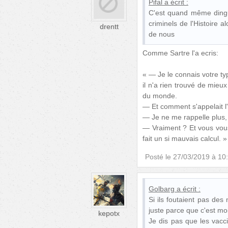
Pifal
a écrit :
C'est quand même dingu
criminels de l'Histoire 
drentt
de nous
Comme Sartre l'a ecris:
« — Je le connais votre type,
il n'a rien trouvé de mieu
du monde.
— Et comment s'appelait l'
— Je ne me rappelle plus, 
— Vraiment ? Et vous vous
fait un si mauvais calcul. »
Posté le
27/03/2019 à 10
Golbarg
a écrit :
Si ils foutaient pas de
juste parce que c'est moi
kepotx
Je dis pas que les vacc