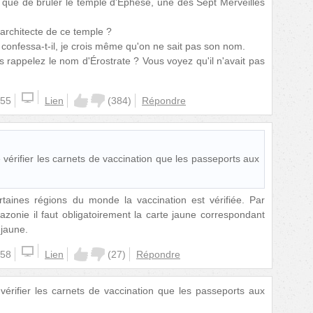
x que de brûler le temple d'Éphèse, une des Sept Merveilles
architecte de ce temple ?
confessa-t-il, je crois même qu'on ne sait pas son nom.
 rappelez le nom d'Érostrate ? Vous voyez qu'il n'avait pas
:55
Lien
(
384
)
Répondre
de vérifier les carnets de vaccination que les passeports aux
rtaines régions du monde la vaccination est vérifiée. Par
zonie il faut obligatoirement la carte jaune correspondant
 jaune.
:58
Lien
(
27
)
Répondre
e vérifier les carnets de vaccination que les passeports aux