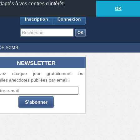
daptés à vos centres d'intérêt.
18881
anecdotes
-
255
lecteurs connectés
ds
OK
Inscription
Connexion
DE SCMB
NEWSLETTER
vez chaque jour gratuitement les
lles anecdotes publiées par email !