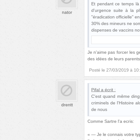
Et pendant ce temps là
d'urgence suite à la 
nator
"éradication officielle" e
30% des mineurs ne sont
dispenses de vaccins no
Je n'aime pas forcer les g
des idées de leurs parents
Posté le
27/03/2019 à 10
Pifal
a écrit :
C'est quand même dingu
criminels de l'Histoire 
drentt
de nous
Comme Sartre l'a ecris:
« — Je le connais votre type,