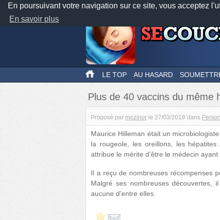
En poursuivant votre navigation sur ce site, vous acceptez l'u
En savoir plus
LE TOP
AU HASARD
SOUMETTR
Plus de 40 vaccins du même
Proposé par
mozinor
le
27/03/2019
dans
Person
Maurice Hilleman était un microbiologist
la rougeole, les oreillons, les hépatite
attribue le mérite d’être le médecin ayant
Il a reçu de nombreuses récompenses po
Malgré ses nombreuses découvertes, il
aucune d’entre elles.