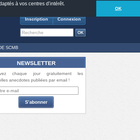
daptés à vos centres d'intérêt.
18885
anecdotes
-
392
lecteurs connectés
ds
OK
Inscription
Connexion
DE SCMB
NEWSLETTER
vez chaque jour gratuitement les
lles anecdotes publiées par email !