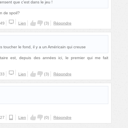
ensent que c'est dans le jeu !
on de spoil?
:49
Lien
(
3
)
Répondre
s toucher le fond, il y a un Américain qui creuse
aire est, depuis des années ici, le premier qui me fait
:33
Lien
(
3
)
Répondre
:27
ios
Lien
(
0
)
Répondre