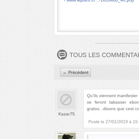
www.lepoint.fr/...-1655488_48.php
TOUS LES COMMENTA
← Précédent
Qu'ils viennent manifester 
se feront tabasser ebor
gratos...disons que cest c
Kazar75
Posté le
27/01/2019 à 15