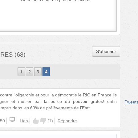
S'abonner
IRES
(
68
)
1
2
3
4
contre l'oligarchie et pour la démocratie le RIC en France ils
gner et mutiler par la police du pouvoir gratos! enfin
Tweet
ompris dans les 60% de prélèvements de l'Etat.
:50
Lien
(
1
)
Répondre