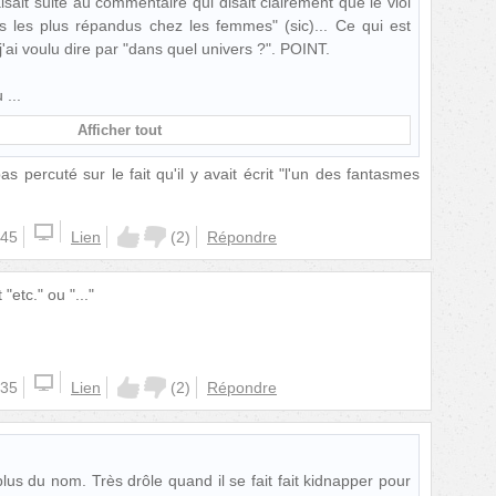
sait suite au commentaire qui disait clairement que le viol
es les plus répandus chez les femmes" (sic)... Ce qui est
 j'ai voulu dire par "dans quel univers ?". POINT.
tu
Afficher tout
as percuté sur le fait qu'il y avait écrit "l'un des fantasmes
:45
Lien
(
2
)
Répondre
 "etc." ou "..."
:35
Lien
(
2
)
Répondre
lus du nom. Très drôle quand il se fait fait kidnapper pour