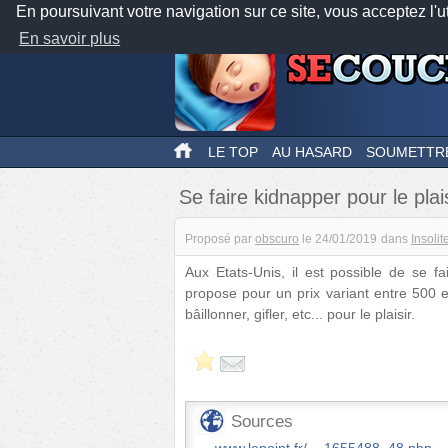
En poursuivant votre navigation sur ce site, vous acceptez l'u
En savoir plus
LE TOP
AU HASARD
SOUMETTR
Se faire kidnapper pour le plai
Proposé par
obscuro
le
24/01/2019
dans
Insolit
Aux Etats-Unis, il est possible de se fa
propose pour un prix variant entre 500 e
bâillonner, gifler, etc... pour le plaisir.
Sources