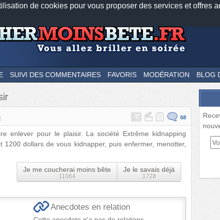
tilisation de cookies pour vous proposer des services et offres a
Nos applications mobiles
Newsletter
Facebook
Twitter
Fee
E
SUIVI DES COMMENTAIRES
FAVORIS
MODÉRATION
BLOG 
sir
Rece
e
68
nouve
ire enlever pour le plaisir. La société Extrême kidnapping
t 1200 dollars de vous kidnapper, puis enfermer, menotter,
Je me coucherai moins bête
Je le savais déjà
11064
1728
Anecdotes en relation
Cette anecdote n'a pas de relations.