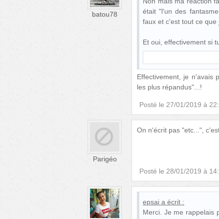
Non mais ma réaction fai
était "l'un des fantasm
batou78
faux et c'est tout ce que
Et oui, effectivement si 
Effectivement, je n'avais p
les plus répandus"...!
Posté le
27/01/2019 à 22
On n'écrit pas "etc...", c'est
Parigéo
Posté le
28/01/2019 à 14
epsai
a écrit :
Merci. Je me rappelais p