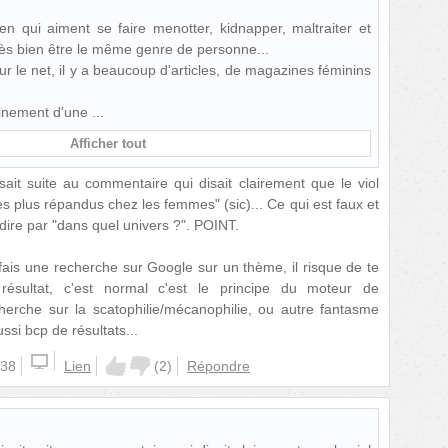
 qui aiment se faire menotter, kidnapper, maltraiter et
 très bien être le même genre de personne...
ur le net, il y a beaucoup d'articles, de magazines féminins
tainement d'une
Afficher tout
ait suite au commentaire qui disait clairement que le viol
es plus répandus chez les femmes" (sic)... Ce qui est faux et
u dire par "dans quel univers ?". POINT.
u fais une recherche sur Google sur un thème, il risque de te
ésultat, c'est normal c'est le principe du moteur de
herche sur la scatophilie/mécanophilie, ou autre fantasme
ussi bcp de résultats...
:38
Lien
(
2
)
Répondre