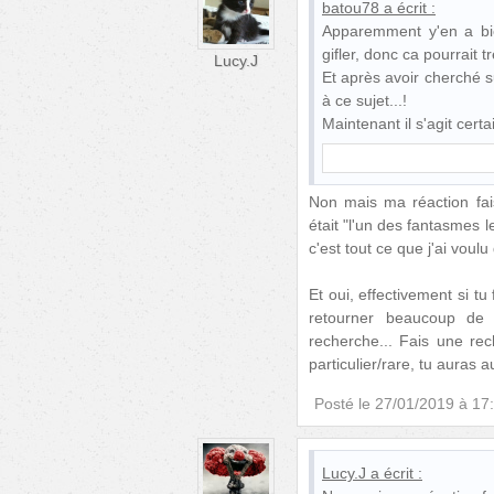
batou78
a écrit :
Apparemment y'en a bien
gifler, donc ca pourrait
Lucy.J
Et après avoir cherché s
à ce sujet...!
Maintenant il s'agit cer
Non mais ma réaction fais
était "l'un des fantasmes l
c'est tout ce que j'ai voul
Et oui, effectivement si t
retourner beaucoup de r
recherche... Fais une rec
particulier/rare, tu auras a
Posté le
27/01/2019 à 17
Lucy.J
a écrit :