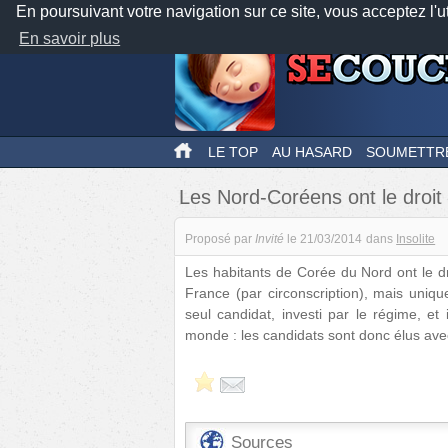
En poursuivant votre navigation sur ce site, vous acceptez l'u
En savoir plus
LE TOP
AU HASARD
SOUMETTR
Les Nord-Coréens ont le droit
Proposé par
Invité
le
21/03/2014
dans
Insolite
Les habitants de Corée du Nord ont le d
France (par circonscription), mais uniqu
seul candidat, investi par le régime, et 
monde : les candidats sont donc élus ave
Sources