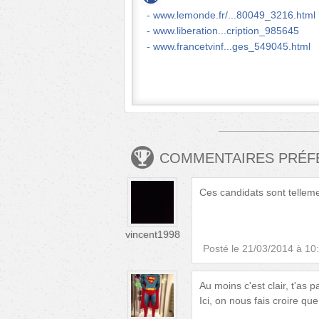
www.lemonde.fr/...80049_3216.html
www.liberation...cription_985645
www.francetvinf...ges_549045.html
COMMENTAIRES PRÉ
Ces candidats sont telleme
vincent1998
Posté le
21/03/2014 à 10
Au moins c'est clair, t'as p
Ici, on nous fais croire que