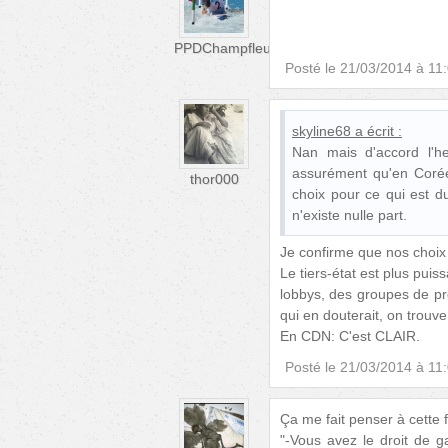
PPDChampfleury
Posté le
21/03/2014 à 11
skyline68
a écrit :
Nan mais d'accord l'her
assurément qu'en Corée
thor000
choix pour ce qui est d
n'existe nulle part.
Je confirme que nos choix 
Le tiers-état est plus pui
lobbys, des groupes de pr
qui en douterait, on trouve
En CDN: C'est CLAIR.
Posté le
21/03/2014 à 11
Ça me fait penser à cette
"-Vous avez le droit de g