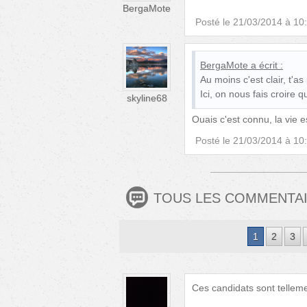
BergaMote
Posté le
21/03/2014 à 10
BergaMote
a écrit :
Au moins c'est clair, t'as
Ici, on nous fais croire q
skyline68
Ouais c'est connu, la vie 
Posté le
21/03/2014 à 10
TOUS LES COMMENTA
1
2
3
Ces candidats sont telleme