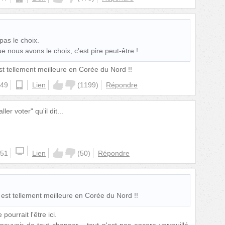
 pas le choix.
ue nous avons le choix, c'est pire peut-être !
est tellement meilleure en Corée du Nord !!
:49
android
Lien
(
1199
)
Répondre
ller voter" qu'il dit...
:51
Lien
(
50
)
Répondre
e est tellement meilleure en Corée du Nord !!
pourrait l'être ici.
ouvoir de tout changer... tout n'est pas encore verrouillé.