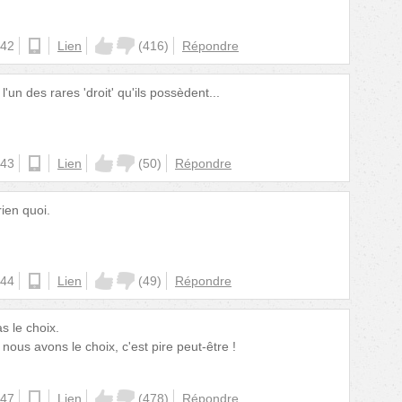
:42
ios
Lien
(
416
)
Répondre
un des rares 'droit' qu'ils possèdent...
:43
android
Lien
(
50
)
Répondre
rien quoi.
:44
android
Lien
(
49
)
Répondre
as le choix.
 nous avons le choix, c'est pire peut-être !
:47
ios
Lien
(
478
)
Répondre