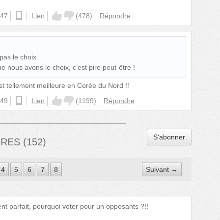
:47
ios
Lien
(
478
)
Répondre
 pas le choix.
ue nous avons le choix, c'est pire peut-être !
est tellement meilleure en Corée du Nord !!
:49
android
Lien
(
1199
)
Répondre
S'abonner
IRES
(
152
)
4
5
6
7
8
Suivant →
nt parfait, pourquoi voter pour un opposants ?!!