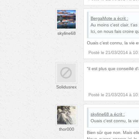
BergaMote
a écrit :
Au moins c'est clair, t'as
Ici, on nous fais croire q
skyline68
Ouais c'est connu, la vie 
Posté le
21/03/2014 à 10
"il est plus que conseillé d'a
Solidusrex
Posté le
21/03/2014 à 10
skyline68
a écrit :
Ouais c'est connu, la vi
thor000
Bien sûr que non. Mais elle 
Nous avons encore ici le p