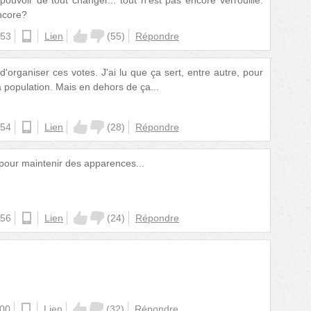
ncore?
:53
android
Lien
(
55
)
Répondre
d'organiser ces votes. J'ai lu que ça sert, entre autre, pour
 population. Mais en dehors de ça...
:54
ios
Lien
(
28
)
Répondre
 pour maintenir des apparences...
:56
ios
Lien
(
24
)
Répondre
:00
android
Lien
(
32
)
Répondre