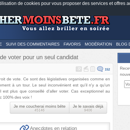
tilisation de cookies pour vous proposer des services et offres a
Nos applications mobiles
Newsletter
Facebook
Twitter
Fee
E
SUIVI DES COMMENTAIRES
FAVORIS
MODÉRATION
BLOG 
 de voter pour un seul candidat
Rece
152
nouve
roit de vote. Ce sont des législatives organisées comme en
ement à un tour. Le seul inconvénient est qu'il n'y a qu'un
il est plus que conseillé d'aller voter. Cas exceptionnel au
c 100% des voix !
Je me coucherai moins bête
Je le savais déjà
45146
9406
Anecdotes en relation