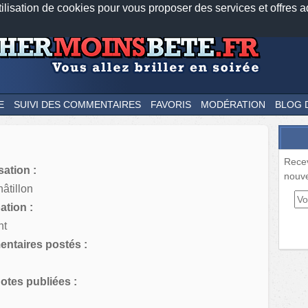
tilisation de cookies pour vous proposer des services et offres a
Nos applications mobiles
Newsletter
Facebook
Twitter
Fee
E
SUIVI DES COMMENTAIRES
FAVORIS
MODÉRATION
BLOG 
Rece
sation :
nouve
âtillon
tion :
nt
ntaires postés :
tes publiées :