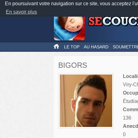
En poursuivant votre navigation sur ce site, vous acceptez l'u
En savoir plus
LE TOP
AU HASARD
SOUMETTR
BIGORS
Locali
Viry-Ch
Occupa
Étudia
Comme
136
Anecdo
0