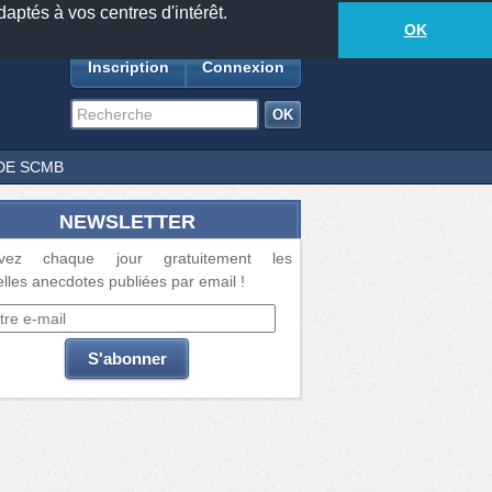
daptés à vos centres d'intérêt.
18877
anecdotes
-
295
lecteurs connectés
ds
OK
Inscription
Connexion
DE SCMB
NEWSLETTER
vez chaque jour gratuitement les
lles anecdotes publiées par email !