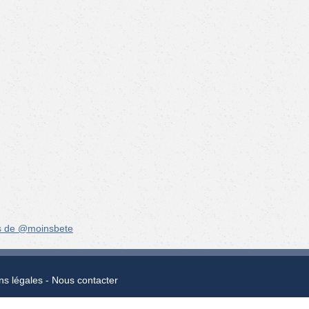
s de @moinsbete
ns légales
Nous contacter