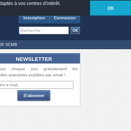
daptés à vos centres d'intérêt.
18873
anecdotes
-
643
lecteurs connectés
ds
OK
Inscription
Connexion
DE SCMB
NEWSLETTER
vez chaque jour gratuitement les
lles anecdotes publiées par email !