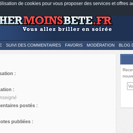
tilisation de cookies pour vous proposer des services et offres a
Nos applications mobiles
Newsletter
Facebook
Twitter
Fee
E
SUIVI DES COMMENTAIRES
FAVORIS
MODÉRATION
BLOG 
Rece
sation :
nouve
e
tion :
nseigné
ntaires postés :
tes publiées :