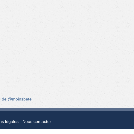
s de @moinsbete
ns légales
Nous contacter