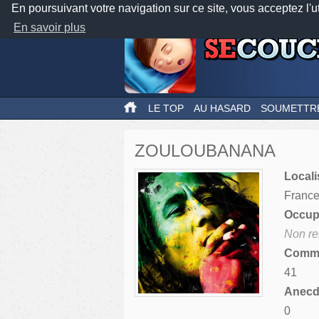
En poursuivant votre navigation sur ce site, vous acceptez l'u
En savoir plus
LE TOP
AU HASARD
SOUMETTR
ZOULOUBANANA
Locali
Franc
Occupa
Non re
Comme
41
Anecdo
0