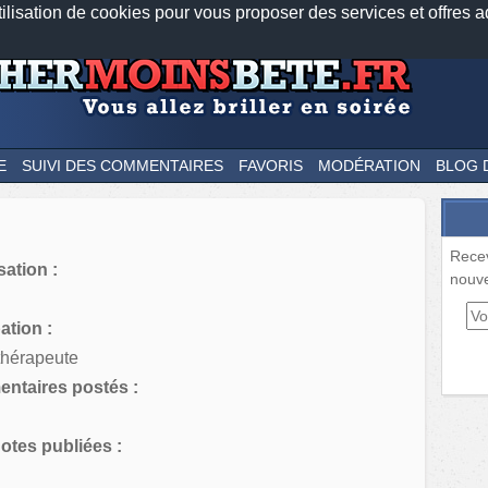
tilisation de cookies pour vous proposer des services et offres a
Nos applications mobiles
Newsletter
Facebook
Twitter
Fee
E
SUIVI DES COMMENTAIRES
FAVORIS
MODÉRATION
BLOG 
Rece
sation :
nouve
tion :
thérapeute
ntaires postés :
tes publiées :