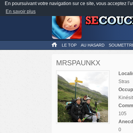
En poursuivant votre navigation sur ce site, vous acceptez l'u
En savoir plus
LE TOP
AU HASARD
SOUMETTR
MRSPAUNKX
Locali
Stras
Occupa
Kinési
Comme
105
Anecdo
0