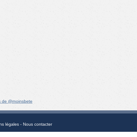
s de @moinsbete
ns légales
Nous contacter