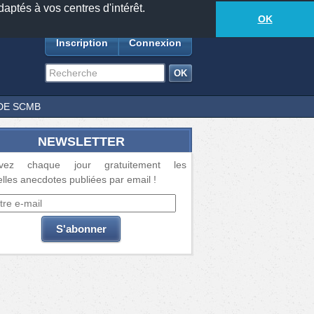
daptés à vos centres d'intérêt.
18877
anecdotes
-
460
lecteurs connectés
ds
OK
Inscription
Connexion
DE SCMB
NEWSLETTER
vez chaque jour gratuitement les
lles anecdotes publiées par email !