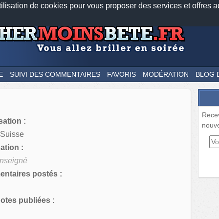
tilisation de cookies pour vous proposer des services et offres a
Nos applications mobiles
Newsletter
Facebook
Twitter
Fee
E
SUIVI DES COMMENTAIRES
FAVORIS
MODÉRATION
BLOG 
Rece
sation :
nouve
 Suisse
tion :
nseigné
ntaires postés :
tes publiées :