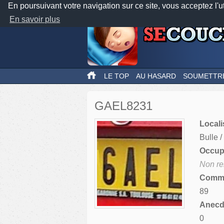
En poursuivant votre navigation sur ce site, vous acceptez l'u
En savoir plus
LE TOP
AU HASARD
SOUMETTR
GAEL8231
Locali
Bulle /
Occupa
Non re
Comme
89
Anecdo
0