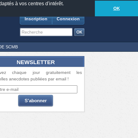
daptés à vos centres d'intérêt.
18877
anecdotes
-
368
lecteurs connectés
ds
OK
Inscription
Connexion
DE SCMB
NEWSLETTER
vez chaque jour gratuitement les
lles anecdotes publiées par email !