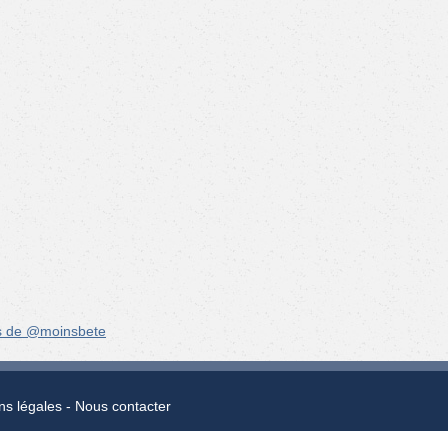
s de @moinsbete
ns légales
Nous contacter