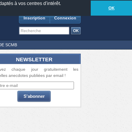
daptés à vos centres d'intérêt.
18881
anecdotes
-
496
lecteurs connectés
ds
OK
Inscription
Connexion
DE SCMB
NEWSLETTER
vez chaque jour gratuitement les
lles anecdotes publiées par email !