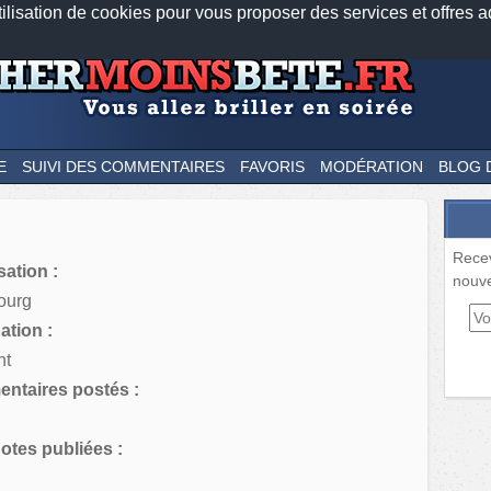
tilisation de cookies pour vous proposer des services et offres a
Nos applications mobiles
Newsletter
Facebook
Twitter
Fee
E
SUIVI DES COMMENTAIRES
FAVORIS
MODÉRATION
BLOG 
Rece
sation :
nouve
ourg
tion :
nt
ntaires postés :
tes publiées :