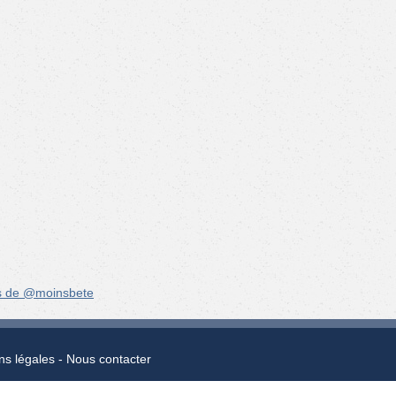
s de @moinsbete
ns légales
Nous contacter