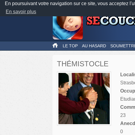
En poursuivant votre navigation sur ce site, vous acceptez l'u
En savoir plus
LE TOP
AU HASARD
SOUMETTR
THÉMISTOCLE
Locali
Strasb
Occupa
Etudia
Comme
23
Anecdo
0