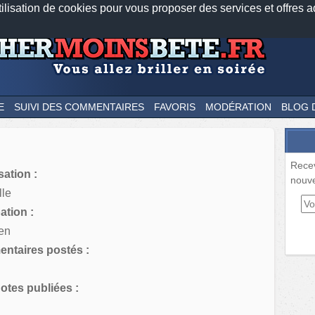
tilisation de cookies pour vous proposer des services et offres a
Nos applications mobiles
Newsletter
Facebook
Twitter
Fee
E
SUIVI DES COMMENTAIRES
FAVORIS
MODÉRATION
BLOG 
Rece
sation :
nouve
lle
tion :
en
ntaires postés :
tes publiées :