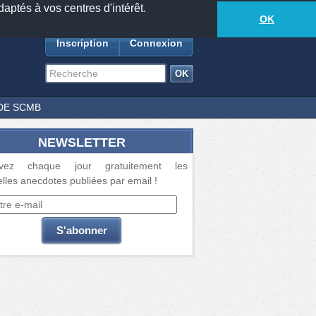
daptés à vos centres d'intérêt.
18877
anecdotes
-
540
lecteurs connectés
ds
OK
Inscription
Connexion
DE SCMB
NEWSLETTER
vez chaque jour gratuitement les
lles anecdotes publiées par email !