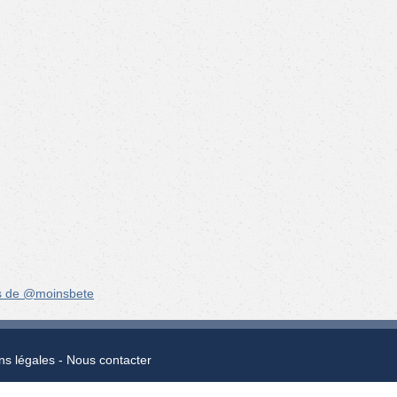
s de @moinsbete
ns légales
Nous contacter