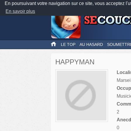
En poursuivant votre navigation sur ce site, vous acceptez l'u
En savoir plus
LE TOP
AU HASARD
SOUMETTR
HAPPYMAN
Locali
Marsei
Occupa
Musici
Comme
2
Anecdo
0