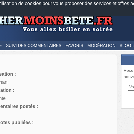
tilisation de cookies pour vous proposer des services et offres a
Nos applications mobiles
Newsletter
Facebook
Twitter
Fee
E
SUIVI DES COMMENTAIRES
FAVORIS
MODÉRATION
BLOG 
Rece
sation :
nouve
gnan
tion :
nte
ntaires postés :
tes publiées :