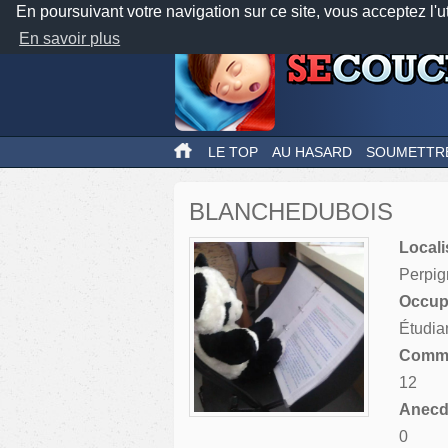
En poursuivant votre navigation sur ce site, vous acceptez l'u
En savoir plus
LE TOP
AU HASARD
SOUMETTR
BLANCHEDUBOIS
Locali
Perpi
Occupa
Étudia
Comme
12
Anecdo
0