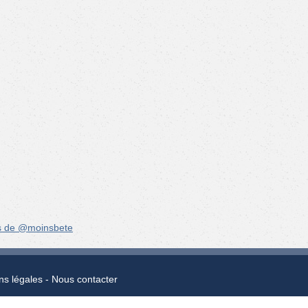
s de @moinsbete
ns légales
Nous contacter