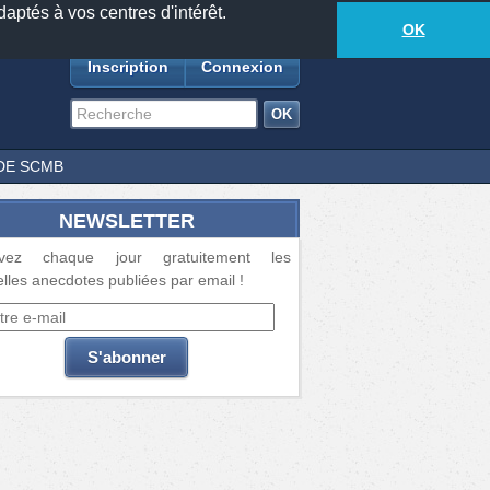
daptés à vos centres d'intérêt.
18885
anecdotes
-
590
lecteurs connectés
ds
OK
Inscription
Connexion
DE SCMB
NEWSLETTER
vez chaque jour gratuitement les
lles anecdotes publiées par email !