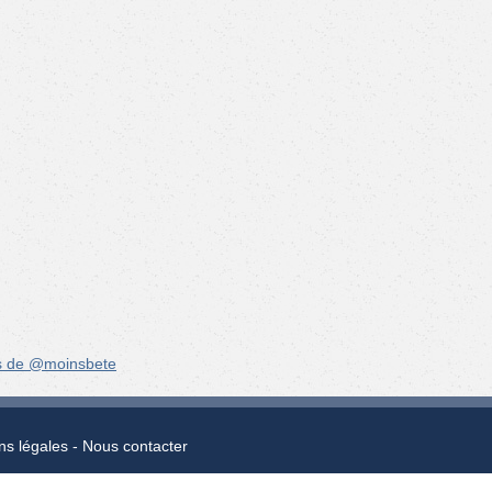
s de @moinsbete
ns légales
Nous contacter