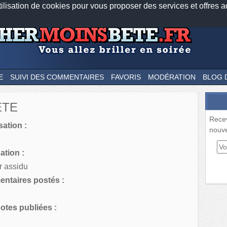
tilisation de cookies pour vous proposer des services et offres a
Nos applications mobiles
Newsletter
Facebook
Twitter
Fee
E
SUIVI DES COMMENTAIRES
FAVORIS
MODÉRATION
BLOG 
ETE
Rece
sation :
nouve
tion :
r assidu
ntaires postés :
tes publiées :