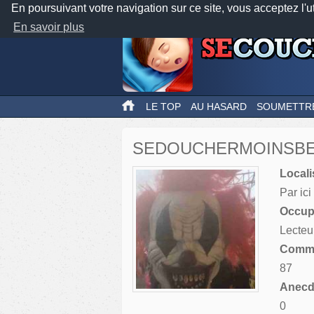
En poursuivant votre navigation sur ce site, vous acceptez l'u
En savoir plus
LE TOP
AU HASARD
SOUMETTR
SEDOUCHERMOINSB
Locali
Par ici
Occupa
Lecteu
Comme
87
Anecdo
0