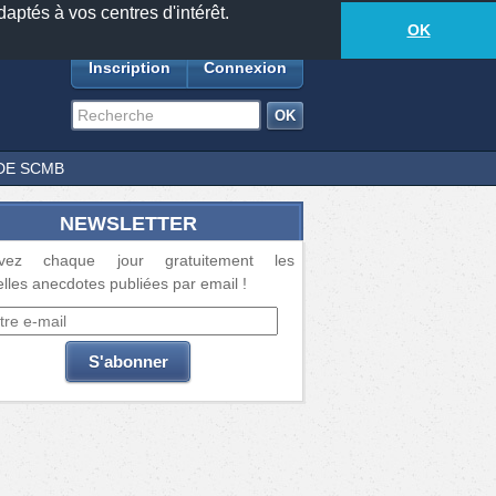
daptés à vos centres d'intérêt.
18877
anecdotes
-
564
lecteurs connectés
ds
OK
Inscription
Connexion
DE SCMB
NEWSLETTER
vez chaque jour gratuitement les
lles anecdotes publiées par email !