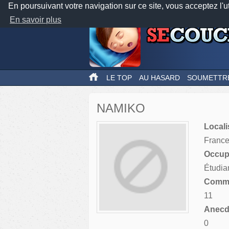
En poursuivant votre navigation sur ce site, vous acceptez l'u
En savoir plus
LE TOP
AU HASARD
SOUMETTR
NAMIKO
Locali
Franc
Occupa
Étudia
Comme
11
Anecdo
0