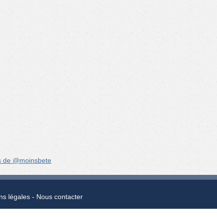
s de @moinsbete
ns légales
Nous contacter