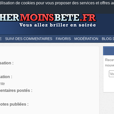
tilisation de cookies pour vous proposer des services et offres a
Nos applications mobiles
Newsletter
Facebook
Twitter
Fee
E
SUIVI DES COMMENTAIRES
FAVORIS
MODÉRATION
BLOG 
Rece
sation :
nouve
e
tion :
nte
ntaires postés :
tes publiées :