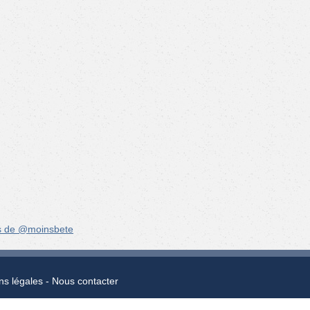
s de @moinsbete
ns légales
Nous contacter