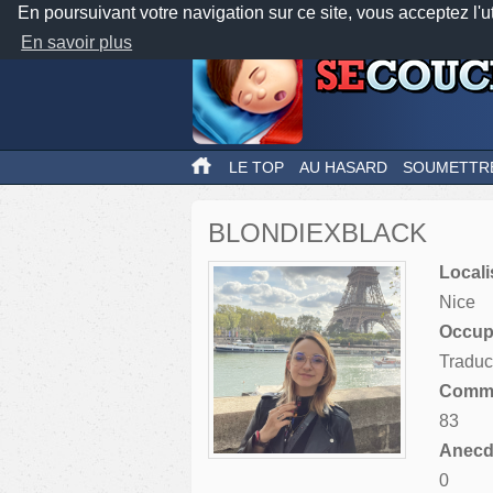
En poursuivant votre navigation sur ce site, vous acceptez l'u
En savoir plus
LE TOP
AU HASARD
SOUMETTR
BLONDIEXBLACK
Locali
Nice
Occupa
Traduc
Comme
83
Anecdo
0