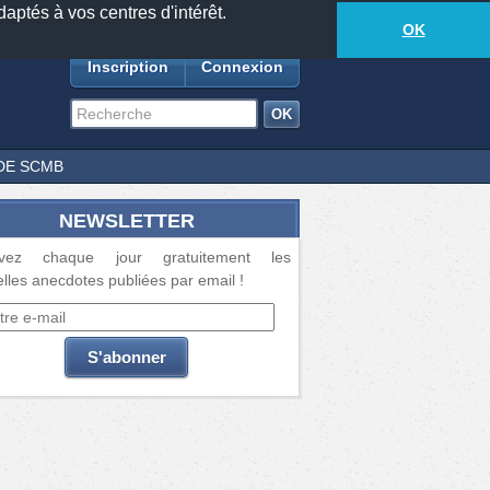
daptés à vos centres d'intérêt.
18885
anecdotes
-
330
lecteurs connectés
ds
OK
Inscription
Connexion
DE SCMB
NEWSLETTER
vez chaque jour gratuitement les
lles anecdotes publiées par email !