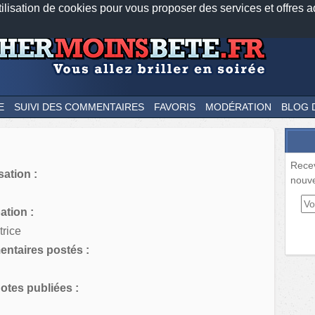
tilisation de cookies pour vous proposer des services et offres a
Nos applications mobiles
Newsletter
Facebook
Twitter
Fee
E
SUIVI DES COMMENTAIRES
FAVORIS
MODÉRATION
BLOG 
Rece
sation :
nouve
tion :
trice
ntaires postés :
tes publiées :