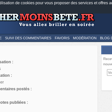
tilisation de cookies pour vous proposer des services et offres a
Nos applications mobiles
Newsletter
Facebook
Twitter
Fee
E
SUIVI DES COMMENTAIRES
FAVORIS
MODÉRATION
BLOG 
Rece
sation :
nouve
s
tion :
ier
ntaires postés :
tes publiées :