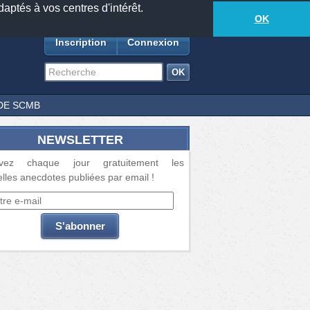
daptés à vos centres d'intérêt.
18881
anecdotes
-
544
lecteurs connectés
ds
OK
Inscription
Connexion
DE SCMB
NEWSLETTER
vez chaque jour gratuitement les
lles anecdotes publiées par email !