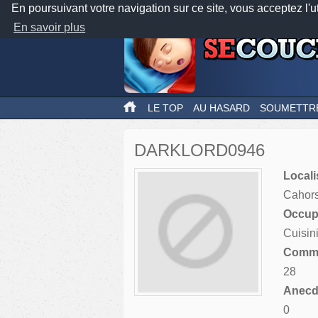
En poursuivant votre navigation sur ce site, vous acceptez l'u
En savoir plus
LE TOP
AU HASARD
SOUMETTR
DARKLORD0946
Locali
Cahor
Occupa
Cuisin
Comme
28
Anecdo
0