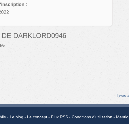
'inscription :
2022
 DE DARKLORD0946
iée.
Tweet
bile
Le blog
Le concept
Flux RSS
Conditions d'utilisation
Mentio