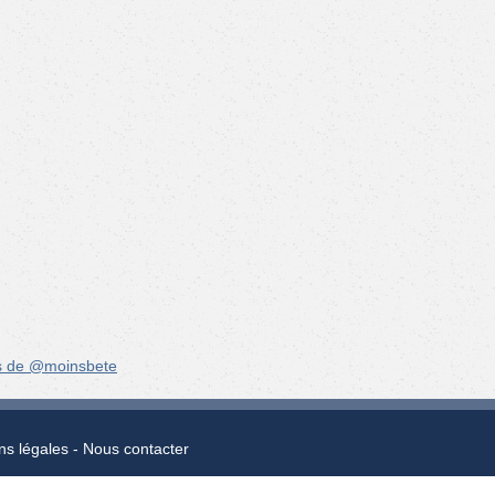
s de @moinsbete
ns légales
Nous contacter